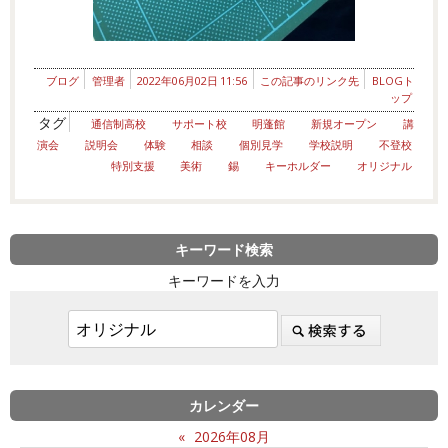
ブログ
管理者
2022年06月02日 11:56
この記事のリンク先
BLOGト
ップ
タグ
通信制高校
サポート校
明蓬館
新規オープン
講
演会
説明会
体験
相談
個別見学
学校説明
不登校
特別支援
美術
錫
キーホルダー
オリジナル
キーワード検索
キーワードを入力
カレンダー
«
2026年08月