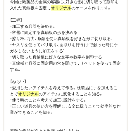
今回は既製品の金属の容器に、好きな形に切り取って刻印を
入れた真鍮板を固定し
オリジナル
のケースを作ります。
【工程】
・加工する容器を決める。
・容器に固定する真鍮板の形を決める
・擦り板、万力、糸鋸を使い真鍮板を好きな形に切り取る。
・ヤスリを使ってバリ取り、面取りを行う(手で触った時にケ
ガをしないように加工をする)
・切り取った真鍮板に好きな文字や数字を刻印する
・真鍮板と容器に固定用の穴を開けて、リベットを使って固定
する。
【ねらい】
・愛用したいアイテムを考えて作る。既製品に手を加えるこ
とで
オリジナル
のアイテムに変化することを知る。
・使う時のことを考えて加工、設計をする。
・正しい道具の使い方を理解し、安全に扱うことで効率的な作
業ができることを知る。
素敵な作品が次々と出来上がりました。