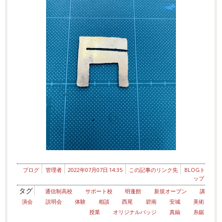
ブログ
管理者
2022年07月07日 14:35
この記事のリンク先
BLOGト
ップ
タグ
通信制高校
サポート校
明蓬館
新規オープン
講
演会
説明会
体験
相談
西尾
碧南
安城
美術
授業
オリジナルバッジ
真鍮
糸鋸