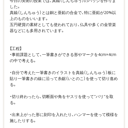
今日の美術の授業では、真鍮（しんちゅう）のバッジを作りま
した。
真鍮（しんちゅう）とは銅と亜鉛の合金で、特に亜鉛が20%以
上のものをいいます。
五円硬貨の素材としても使われており、仏具や多くの金管楽
器などにも多用されています。
【工程】
・事前課題として、一筆書きができる形やマークを4cm×4cm
の中で考える。
・自分で考えた一筆書きのイラストを真鍮（しんちゅう）板に
貼り一筆書きの線に沿って糸鋸（いとのこ）を使って切り進め
る。
・切り終わったら、切断面や角をヤスリを使って"バリ"を取
る。
・出来上がった形に刻印を入れたり、ハンマーを使って模様を
施したりする。