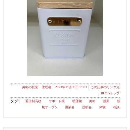
美術の授業
管理者
2023年11月30日 11:01
この記事のリンク先
BLOGトップ
タグ
通信制高校
サポート校
明蓬館
美術
授業
新
規オープン
講演会
説明会
体験
相談