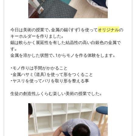
今日は美術の授業で、金属の錫（すず）を使って
オリジナル
の
キーホルダーを作りました。
錫は軟らかく展延性を有した結晶性の高い白銀色の金属で
す。
金属を溶かした状態で、1からモノを作る体験をします。
・モノ作りは手間がかかること
・金属ハサミ（道具）を使って形をつくること
・ヤスリを使ってバリを取り形を整える事
生徒の創造性ふくらむ楽しい美術の授業でした。