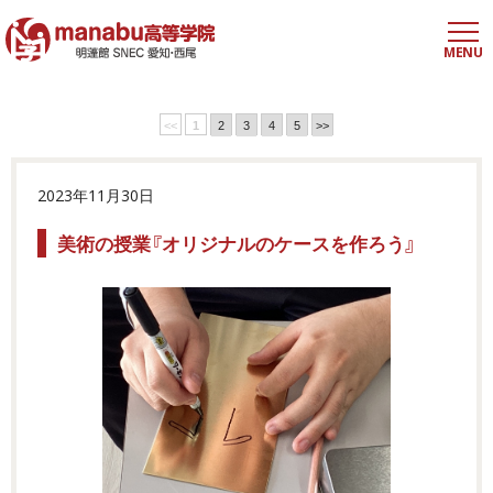
MENU
<<
1
2
3
4
5
>>
2023年11月30日
美術の授業『オリジナルのケースを作ろう』