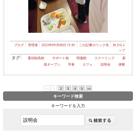
ブログ
管理者
2023年09月08日 13:30
この記事のリンク先
BLOGト
ップ
タグ
通信制高校
サポート校
明蓬館
スクーリング
新
規オープン
学食
カフェ
説明会
体験
<<
1
2
3
4
5
>>
キーワード検索
キーワードを入力