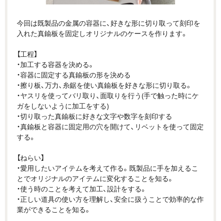
今回は既製品の金属の容器に、好きな形に切り取って刻印を
入れた真鍮板を固定しオリジナルのケースを作ります。
【工程】
・加工する容器を決める。
・容器に固定する真鍮板の形を決める
・擦り板、万力、糸鋸を使い真鍮板を好きな形に切り取る。
・ヤスリを使ってバリ取り、面取りを行う(手で触った時にケ
ガをしないように加工をする)
・切り取った真鍮板に好きな文字や数字を刻印する
・真鍮板と容器に固定用の穴を開けて、リベットを使って固定
する。
【ねらい】
・愛用したいアイテムを考えて作る。既製品に手を加えるこ
とでオリジナルのアイテムに変化することを知る。
・使う時のことを考えて加工、設計をする。
・正しい道具の使い方を理解し、安全に扱うことで効率的な作
業ができることを知る。