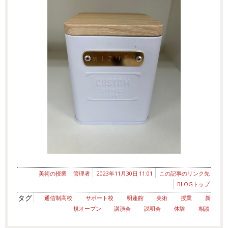
美術の授業
管理者
2023年11月30日 11:01
この記事のリンク先
BLOGトップ
タグ
通信制高校
サポート校
明蓬館
美術
授業
新
規オープン
講演会
説明会
体験
相談