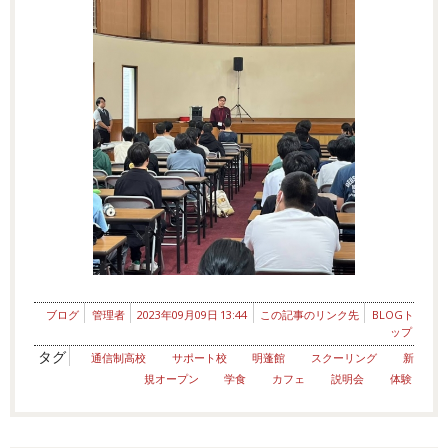
ブログ
管理者
2023年09月09日 13:44
この記事のリンク先
BLOGト
ップ
タグ
通信制高校
サポート校
明蓬館
スクーリング
新
規オープン
学食
カフェ
説明会
体験