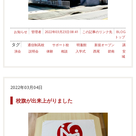
お知らせ
管理者
2022年03月23日 08:41
この記事のリンク先
BLOG
トップ
タグ
通信制高校
サポート校
明蓬館
新規オープン
講
演会
説明会
体験
相談
入学式
西尾
碧南
安
城
2022年03月04日
校旗が出来上がりました