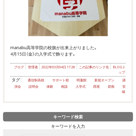
manabu高等学院の校旗が出来上がりました。
4月15日（金）の入学式で飾ります。
ブログ
管理者
2022年03月04日 17:28
この記事のリンク先
BLOGト
ップ
タグ
通信制高校
サポート校
明蓬館
新規オープン
講
演会
説明会
体験
相談
入学式
西尾
碧南
安
城
キーワード検索
キーワードを入力