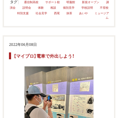
タグ
通信制高校
サポート校
明蓬館
新規オープン
講
演会
説明会
体験
相談
個別見学
学校説明
不登校
特別支援
社会見学
西尾
抹茶
あいや
ミュージア
ム
2022年06月08日
【マイプロ】電車で外出しよう！