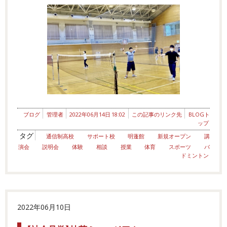
ブログ
管理者
2022年06月14日 18:02
この記事のリンク先
BLOGト
ップ
タグ
通信制高校
サポート校
明蓬館
新規オープン
講
演会
説明会
体験
相談
授業
体育
スポーツ
バ
ドミントン
2022年06月10日