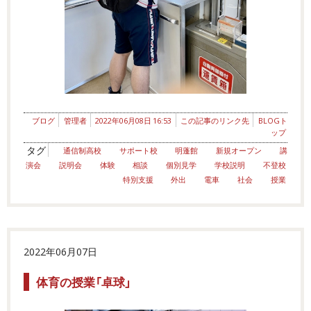
ブログ
管理者
2022年06月08日 16:53
この記事のリンク先
BLOGト
ップ
タグ
通信制高校
サポート校
明蓬館
新規オープン
講
演会
説明会
体験
相談
個別見学
学校説明
不登校
特別支援
外出
電車
社会
授業
2022年06月07日
体育の授業「卓球」