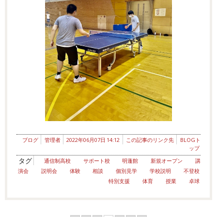
ブログ
管理者
2022年06月07日 14:12
この記事のリンク先
BLOGト
ップ
タグ
通信制高校
サポート校
明蓬館
新規オープン
講
演会
説明会
体験
相談
個別見学
学校説明
不登校
特別支援
体育
授業
卓球