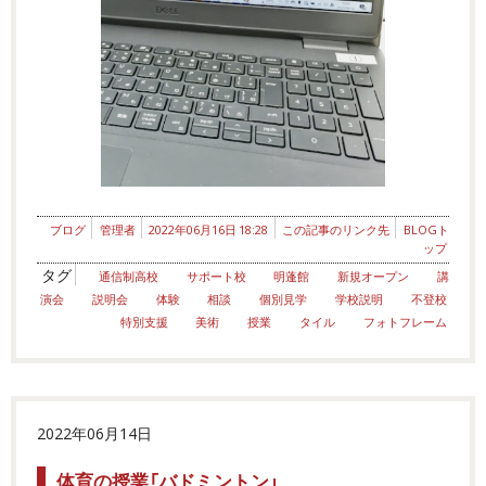
ブログ
管理者
2022年06月16日 18:28
この記事のリンク先
BLOGト
ップ
タグ
通信制高校
サポート校
明蓬館
新規オープン
講
演会
説明会
体験
相談
個別見学
学校説明
不登校
特別支援
美術
授業
タイル
フォトフレーム
2022年06月14日
体育の授業「バドミントン」