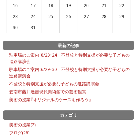
16
17
18
19
20
21
22
23
24
25
26
27
28
29
30
31
最新の記事
駐車場のご案内：8/23・24 不登校と特別支援が必要な子どもの
進路講演会
駐車場のご案内：6/29・30 不登校と特別支援が必要な子どもの
進路講演会
不登校と特別支援が必要な子どもの進路講演会
碧南市藤井達吉現代美術館での芸術鑑賞
美術の授業『オリジナルのケースを作ろう』
カテゴリ
美術の授業(2)
ブログ(26)