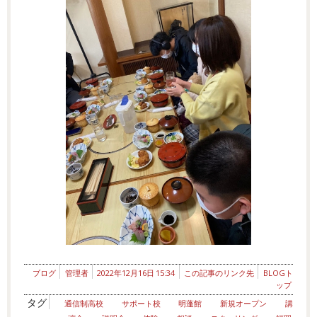
ブログ
管理者
2022年12月16日 15:34
この記事のリンク先
BLOGト
ップ
タグ
通信制高校
サポート校
明蓬館
新規オープン
講