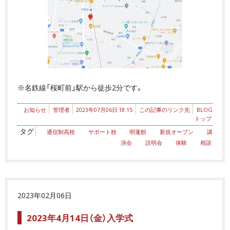
※名鉄線「桜町前」駅から徒歩2分です。
お知らせ
管理者
2023年07月06日 18:15
この記事のリンク先
BLOG
トップ
タグ
通信制高校
サポート校
明蓬館
新規オープン
講
演会
説明会
体験
相談
2023年02月06日
2023年4月14日（金）入学式