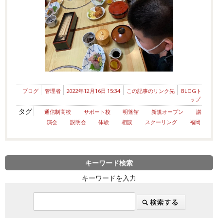
ブログ
管理者
2022年12月16日 15:34
この記事のリンク先
BLOGト
ップ
タグ
通信制高校
サポート校
明蓬館
新規オープン
講
演会
説明会
体験
相談
スクーリング
福岡
キーワード検索
キーワードを入力