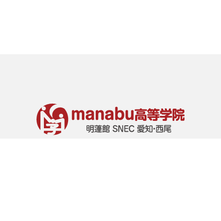
〒445-0804
愛知県西尾市緑町4丁目30-2 深谷ビル4F
トップ
TEL:
0563-65-0572
／FAX 0563-65-0573
E-mail:manabu@cocotomo.jp
ホーム
学院紹介
学びの特徴
よくあるご質問