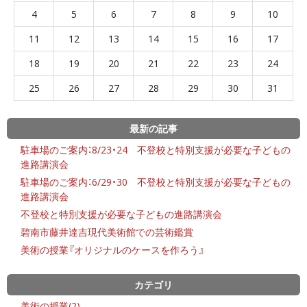
4
5
6
7
8
9
10
11
12
13
14
15
16
17
18
19
20
21
22
23
24
25
26
27
28
29
30
31
最新の記事
駐車場のご案内：8/23・24 不登校と特別支援が必要な子どもの
進路講演会
駐車場のご案内：6/29・30 不登校と特別支援が必要な子どもの
進路講演会
不登校と特別支援が必要な子どもの進路講演会
碧南市藤井達吉現代美術館での芸術鑑賞
美術の授業『オリジナルのケースを作ろう』
カテゴリ
美術の授業(2)