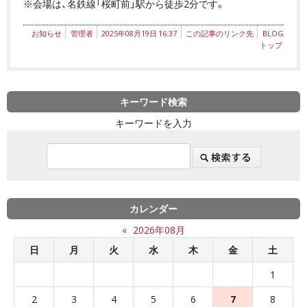
※会場は、名鉄線「桜町前」駅から徒歩2分です。
お知らせ
管理者
2025年08月19日 16:37
この記事のリンク先
BLOG
トップ
キーワード検索
キーワードを入力
カレンダー
«
2026年08月
日
月
火
水
木
金
土
1
2
3
4
5
6
7
8