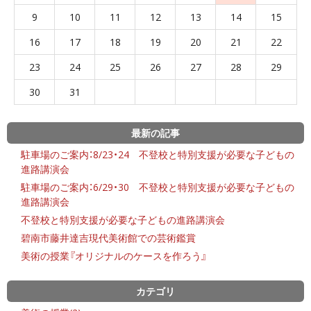
9
10
11
12
13
14
15
16
17
18
19
20
21
22
23
24
25
26
27
28
29
30
31
最新の記事
駐車場のご案内：8/23・24 不登校と特別支援が必要な子どもの
進路講演会
駐車場のご案内：6/29・30 不登校と特別支援が必要な子どもの
進路講演会
不登校と特別支援が必要な子どもの進路講演会
碧南市藤井達吉現代美術館での芸術鑑賞
美術の授業『オリジナルのケースを作ろう』
カテゴリ